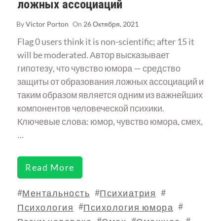
ложных ассоциаций
By
Victor Porton
On
26 Октября, 2021
Flag 0 users think it is non-scientific; after 15 it
will be moderated. Автор высказывает
гипотезу, что чувство юмора — средство
защиты от образования ложных ассоциаций и
таким образом является одним из важнейших
компонентов человеческой психики.
Ключевые слова: юмор, чувство юмора, смех,
…
Read More
#
#
#
Ментальность
Психиатрия
#
#
Психология
Психология юмора
#
#
#