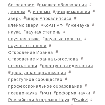
#
#
богословие
высшее образования
#
#
#
диплом
дипломы
дискриманиция
#
#
зверь
зверь Апокалипсиса
#
#
#
клеймо зверя
КоАП РФ
лженаука
#
#
наука
науная степень
#
#
научная этика
научные гранты.
#
научные степени
#
Откровение Иоанна
#
Откровение Иоанна Богослова
#
печать зверя
преступная идеология
#
#
преступная организация
#
преступное сообщество
#
профессиональное образование
#
#
#
псевдонаука
РАН
реформа науки
#
#
Российская Академия Наук
РФФИ