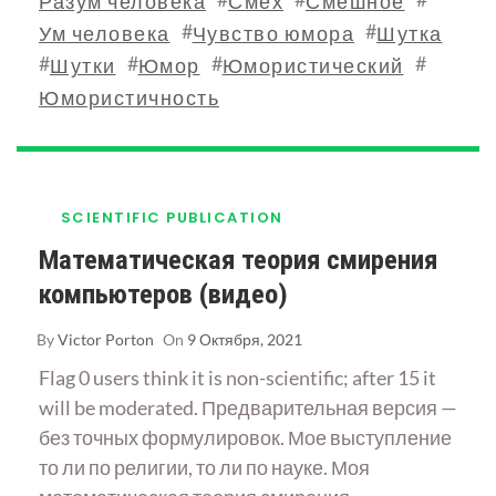
Разум человека
Смех
Смешное
#
#
Ум человека
Чувство юмора
Шутка
#
#
#
#
Шутки
Юмор
Юмористический
Юмористичность
SCIENTIFIC PUBLICATION
Математическая теория смирения
компьютеров (видео)
By
Victor Porton
On
9 Октября, 2021
Flag 0 users think it is non-scientific; after 15 it
will be moderated. Предварительная версия —
без точных формулировок. Мое выступление
то ли по религии, то ли по науке. Моя